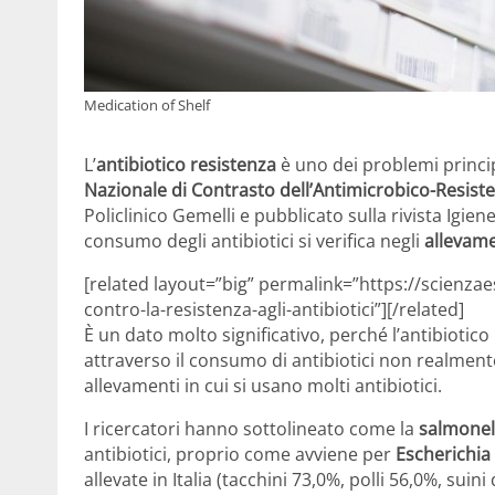
Medication of Shelf
L’
antibiotico resistenza
è uno dei problemi princip
Nazionale di Contrasto dell’Antimicrobico-Resist
Policlinico Gemelli e pubblicato sulla rivista Igien
consumo degli antibiotici si verifica negli
allevamen
[related layout=”big” permalink=”https://scienzaes
contro-la-resistenza-agli-antibiotici”][/related]
È un dato molto significativo, perché l’antibioti
attraverso il consumo di antibiotici non realmen
allevamenti in cui si usano molti antibiotici.
I ricercatori hanno sottolineato come la
salmonel
antibiotici, proprio come avviene per
Escherichia 
allevate in Italia (tacchini 73,0%, polli 56,0%, sui