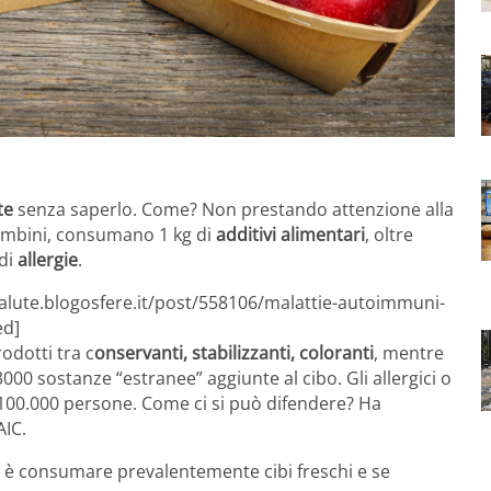
te
senza saperlo. Come? Non prestando attenzione alla
bambini, consumano 1 kg di
additivi alimentari
, oltre
 di
allergie
.
salute.blogosfere.it/post/558106/malattie-autoimmuni-
ed]
odotti tra c
onservanti, stabilizzanti, coloranti
, mentre
000 sostanze “estranee” aggiunte al cibo. Gli allergici o
i 100.000 persone. Come ci si può difendere? Ha
AIC.
vi è consumare prevalentemente cibi freschi e se