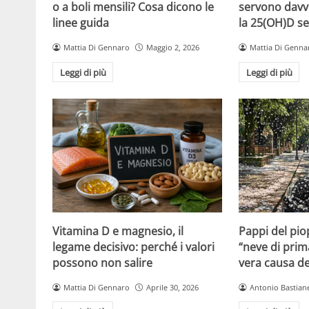
o a boli mensili? Cosa dicono le
servono davv
linee guida
la 25(OH)D se
Mattia Di Gennaro
Maggio 2, 2026
Mattia Di Genna
Leggi di più
Leggi di più
Vitamina D e magnesio, il
Pappi del pio
legame decisivo: perché i valori
“neve di prim
possono non salire
vera causa del
Mattia Di Gennaro
Aprile 30, 2026
Antonio Bastiane