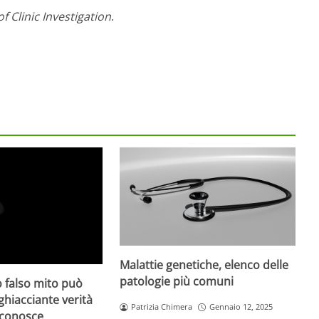
f Clinic Investigation
.
Malattie genetiche, elenco delle
patologie più comuni
 falso mito può
gghiacciante verità
Patrizia Chimera
Gennaio 12, 2025
 conosce