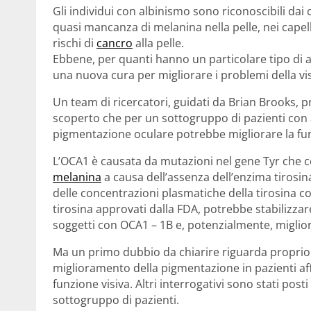
Gli individui con albinismo sono riconoscibili dai c
quasi mancanza di melanina nella pelle, nei capel
rischi di
cancro
alla pelle.
Ebbene, per quanti hanno un particolare tipo di 
una nuova cura per migliorare i problemi della vis
Un team di ricercatori, guidati da Brian Brooks, p
scoperto che per un sottogruppo di pazienti con 
pigmentazione oculare potrebbe migliorare la fun
L’OCA1 è causata da mutazioni nel gene Tyr che co
melanina
a causa dell’assenza dell’enzima tirosin
delle concentrazioni plasmatiche della tirosina co
tirosina approvati dalla FDA, potrebbe stabilizzar
soggetti con OCA1 – 1B e, potenzialmente, migliora
Ma un primo dubbio da chiarire riguarda proprio l
miglioramento della pigmentazione in pazienti aff
funzione visiva. Altri interrogativi sono stati posti
sottogruppo di pazienti.