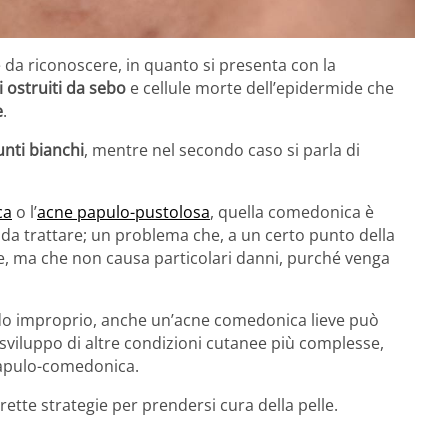
da riconoscere, in quanto si presenta con la
i ostruiti da sebo
e cellule morte dell’epidermide che
e
.
unti bianchi
, mentre nel secondo caso si parla di
ca
o l’
acne papulo-pustolosa
, quella comedonica è
 da trattare; un problema che, a un certo punto della
e, ma che non causa particolari danni, purché venga
odo improprio, anche un’acne comedonica lieve può
 sviluppo di altre condizioni cutanee più complesse,
papulo-comedonica.
ette strategie per prendersi cura della pelle.