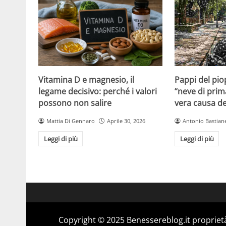
Vitamina D e magnesio, il
Pappi del pio
legame decisivo: perché i valori
“neve di prim
possono non salire
vera causa del
Mattia Di Gennaro
Aprile 30, 2026
Antonio Bastiane
Leggi di più
Leggi di più
Copyright © 2025 Benessereblog.it proprietà