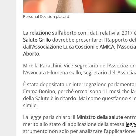
Personal Decision placard
La
relazione sull’aborto
con i dati relativi al 2017 
Salute Grillo
dovrebbe presentare il Rapporto del 20
dall’
Associazione Luca Coscioni
e
AMICA, l’Associ
Aborto
.
Mirella Parachini, Vice Segretario dell’Associazi
l’Avvocata Filomena Gallo, segretario dell’Associ
È stata depositata un’interrogazione parlamentare
Emma Bonino, perché ormai sono 11 mesi che la r
della Salute è in ritardo. Mai come quest’anno si
simile.
La legge parla chiaro: il
Ministro della salute
entro
merito allo stato di applicazione della stessa
legg
strumento non solo per analizzare l’applicazione 