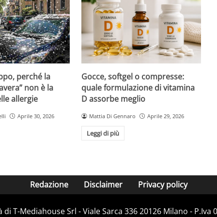
Gocce, softgel o compresse:
ppo, perché la
quale formulazione di vitamina
avera” non è la
D assorbe meglio
le allergie
Mattia Di Gennaro
Aprile 29, 2026
lli
Aprile 30, 2026
Leggi di più
Redazione
Disclaimer
Privacy policy
 di T-Mediahouse Srl - Viale Sarca 336 20126 Milano - P.Iva