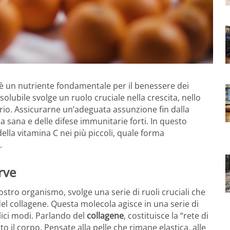
è un nutriente fondamentale per il benessere dei
solubile svolge un ruolo cruciale nella crescita, nello
rio. Assicurarne un’adeguata assunzione fin dalla
a sana e delle difese immunitarie forti. In questo
della vitamina C nei più piccoli, quale forma
.
rve
stro organismo, svolge una serie di ruoli cruciali che
del collagene. Questa molecola agisce in una serie di
plici modi. Parlando del
collagene
, costituisce la “rete di
tto il corpo. Pensate alla pelle che rimane elastica, alle