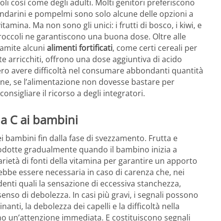
oli così come degli adulti. Molti genitori preferiscono
mandarini e pompelmi sono solo alcune delle opzioni a
tamina. Ma non sono gli unici: i frutti di bosco, i kiwi, e
occoli ne garantiscono una buona dose. Oltre alle
ramite alcuni
alimenti fortificati
, come certi cereali per
e arricchiti, offrono una dose aggiuntiva di acido
ero avere difficoltà nel consumare abbondanti quantità
nfine, se l’alimentazione non dovesse bastare per
onsigliare il ricorso a degli integratori.
a C ai bambini
i bambini fin dalla fase di svezzamento. Frutta e
rodotte gradualmente quando il bambino inizia a
rietà di fonti della vitamina per garantire un apporto
rebbe essere necessaria in caso di carenza che, nei
enti quali la sensazione di eccessiva stanchezza,
 senso di debolezza. In casi più gravi, i segnali possono
anti, la debolezza dei capelli e la difficoltà nella
no un’attenzione immediata. E costituiscono segnali