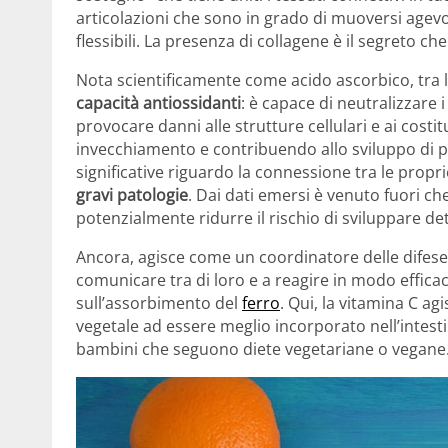
articolazioni che sono in grado di muoversi agev
flessibili. La presenza di collagene è il segreto che
Nota scientificamente come acido ascorbico, tra l
capacità antiossidanti
: è capace di neutralizzare 
provocare danni alle strutture cellulari e ai cost
invecchiamento e contribuendo allo sviluppo di p
significative riguardo la connessione tra le propri
gravi patologie
. Dai dati emersi è venuto fuori c
potenzialmente ridurre il rischio di sviluppare det
Ancora, agisce come un coordinatore delle difese 
comunicare tra di loro e a reagire in modo efficace
sull’assorbimento del
ferro
. Qui, la vitamina C ag
vegetale ad essere meglio incorporato nell’intes
bambini che seguono diete vegetariane o vegane