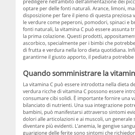
prediligere nell’ambito dell’alimentazione dei picc
optare per delle fonti naturali. Arance, limoni, 
disposizione per fare il pieno di questa preziosa vi
le verdure come peperoni, pomodori, spinaci e br
fonti naturali, la vitamina C può essere assunta t
la prima colazione. Questi prodotti, appositament
ascorbico, specialmente per i bimbi che potrebb
di frutta e verdura nella loro dieta quotidiana. I
garantirne il giusto apporto, il pediatra potrebbe c
Quando somministrare la vitamin
La vitamina C può essere introdotta nella dieta de
verdura ricche di vitamina C possono essere int
consumare cibi solidi. È importante fornire una va
bilanciato di nutrienti. Una sua integrazione pot
bambini, può manifestarsi attraverso sintomi evid
dolori alle articolazioni e ai muscoli, un generale
diventare più evidenti. L’anemia, le gengive sanguin
guarigione delle ferite sono sintomi che richiedo