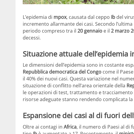
L’epidemia di
mpox
, causata dal ceppo
Ib
del viru
incremento allarmante dei casi. Secondo l’ultima a
periodo compreso tra il
20 gennaio
e il
2 marzo 2
decessi.
Situazione attuale dell’epidemia i
Le dimensioni dell’epidemia sono in costante esp
Repubblica democratica del Congo
come il Paese 
il 40% dei nuovi casi. Questa variazione nel nume
situazione di conflitto nell’area orientale della
Rep
le operazioni di test, trattamento e tracciamento d
risorse adeguate stanno rendendo complicata la r
Espansione dei casi al di fuori dell
Oltre ai contagi in
Africa
, il numero di Paesi al di
tipo
Ib
è aumentato a 17. Recentemente, il
minist