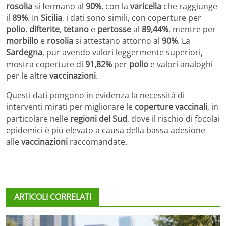
rosolia
si fermano al
90%
, con la
varicella
che raggiunge
il
89%
. In
Sicilia
, i dati sono simili, con coperture per
polio
,
difterite
,
tetano
e
pertosse
al
89,44%
, mentre per
morbillo
e
rosolia
si attestano attorno al
90%
. La
Sardegna
, pur avendo valori leggermente superiori,
mostra coperture di
91,82%
per
polio
e valori analoghi
per le altre
vaccinazioni
.
Questi dati pongono in evidenza la necessità di
interventi mirati per migliorare le
coperture vaccinali
, in
particolare nelle
regioni del Sud
, dove il rischio di focolai
epidemici è più elevato a causa della bassa adesione
alle
vaccinazioni
raccomandate.
ARTICOLI CORRELATI