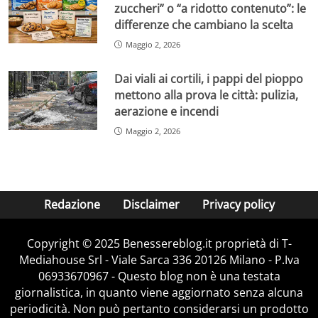
zuccheri” o “a ridotto contenuto”: le
differenze che cambiano la scelta
Maggio 2, 2026
Dai viali ai cortili, i pappi del pioppo
mettono alla prova le città: pulizia,
aerazione e incendi
Maggio 2, 2026
Redazione
Disclaimer
Privacy policy
Copyright © 2025 Benessereblog.it proprietà di T-
Mediahouse Srl - Viale Sarca 336 20126 Milano - P.Iva
06933670967 - Questo blog non è una testata
giornalistica, in quanto viene aggiornato senza alcuna
periodicità. Non può pertanto considerarsi un prodotto