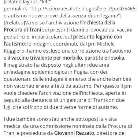
[related layout=”left”
permalink=”http://scienzaesalute.blogosfere.it/post/54650
e-autismo-nuove-prove-dellassenza-di-un-legame”]
[/related]Va verso l’archiviazione
l’inchiesta della
Procura di Trani
sui presunti danni provocati dai vaccini
pediatrici e, in particolare, sul
presunto legame con
l’autismo
: le indagini, coordinate dal pm Michele
Ruggiero, hanno escluso una correlazione tra l’autismo
e il
vaccino trivalente per morbillo, parotite e rosolia
.
Il magistrato ha disposto negli ultimi due anni
un’indagine epidemiologica in Puglia, con dei
questionari: dalle indagini è emerso che anche bambini
non vaccinati erano affetti da autismo. Per questo il pm
vuole chiedere l’archiviazione dell’inchiesta, aperta in
seguito alla denuncia di un genitore di Trani con due
figli che soffrono di due diverse forme di autismo.
I due bambini sono stati anche sottoposti a visita
medica, da una commissione nominata dalla Procura di
Trani e presieduta da
Giovanni Rezzato
, direttore del