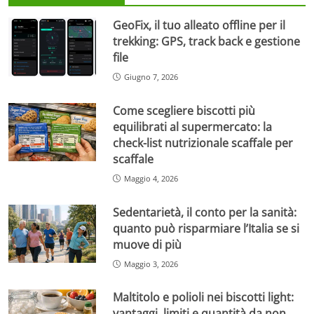
GeoFix, il tuo alleato offline per il
trekking: GPS, track back e gestione
file
Giugno 7, 2026
Come scegliere biscotti più
equilibrati al supermercato: la
check-list nutrizionale scaffale per
scaffale
Maggio 4, 2026
Sedentarietà, il conto per la sanità:
quanto può risparmiare l’Italia se si
muove di più
Maggio 3, 2026
Maltitolo e polioli nei biscotti light:
vantaggi, limiti e quantità da non