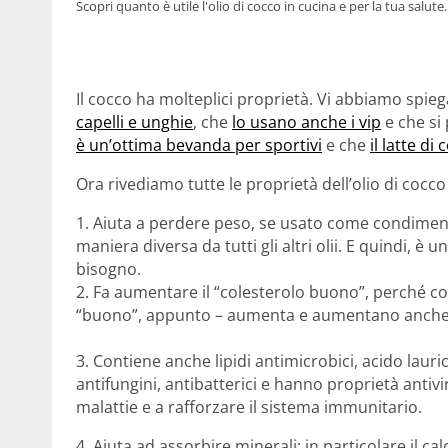
Scopri quanto è utile l'olio di cocco in cucina e per la tua salute.
Il cocco ha molteplici proprietà. Vi abbiamo spie
capelli e unghie
, che
lo usano anche i vip
e che si
è un’ottima bevanda per sportivi
e che
il latte di
Ora rivediamo tutte le proprietà dell’olio di cocco
1. Aiuta a perdere peso, se usato come condimento
maniera diversa da tutti gli altri olii. E quindi, è
bisogno.
2. Fa aumentare il “colesterolo buono”, perché con
“buono”, appunto – aumenta e aumentano anche gl
3. Contiene anche lipidi antimicrobici, acido laur
antifungini, antibatterici e hanno proprietà antivi
malattie e a rafforzare il sistema immunitario.
4. Aiuta ad assorbire minerali: in particolare il c