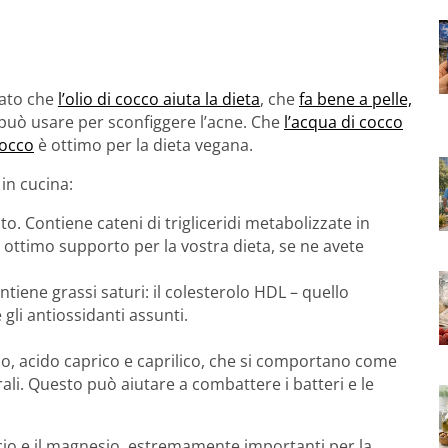
gato che
l’olio di cocco aiuta la dieta
, che
fa bene a pelle,
 può usare per sconfiggere l’acne. Che
l’acqua di cocco
 cocco
è ottimo per la dieta vegana.
 in cucina:
. Contiene cateni di trigliceridi metabolizzate in
 un ottimo supporto per la vostra dieta, se ne avete
tiene grassi saturi: il colesterolo HDL – quello
i antiossidanti assunti.
ico, acido caprico e caprilico, che si comportano come
rali. Questo può aiutare a combattere i batteri e le
alcio e il magnesio, estremamente importanti per la