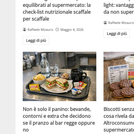
equilibrati al supermercato: la
light: vantagg
check-list nutrizionale scaffale
da non super
per scaffale
Raffaele Moauro
Raffaele Moauro
Maggio 4, 2026
Leggi di più
Leggi di più
Non è solo il panino: bevande,
Biscotti senz
contorni e extra che decidono
cosa rivela da
se il pranzo al bar regge oppure
Altroconsumo
no
supermercat