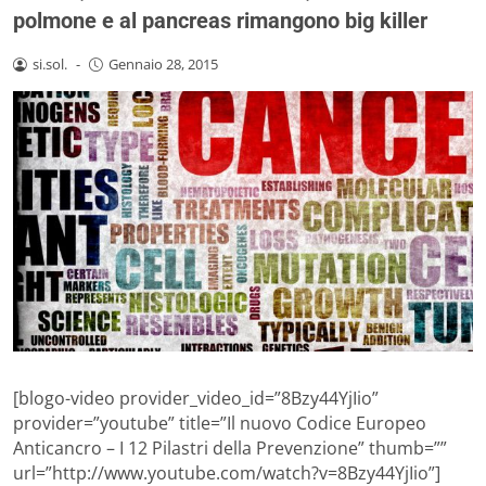
polmone e al pancreas rimangono big killer
si.sol.
-
Gennaio 28, 2015
[blogo-video provider_video_id=”8Bzy44YjIio”
provider=”youtube” title=”Il nuovo Codice Europeo
Anticancro – I 12 Pilastri della Prevenzione” thumb=””
url=”http://www.youtube.com/watch?v=8Bzy44YjIio”]