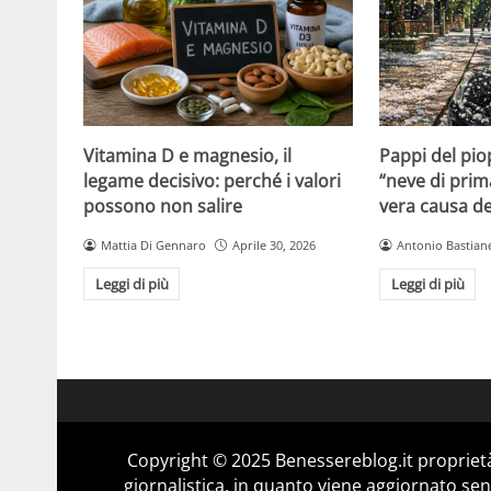
Vitamina D e magnesio, il
Pappi del pio
legame decisivo: perché i valori
“neve di prim
possono non salire
vera causa del
Mattia Di Gennaro
Aprile 30, 2026
Antonio Bastiane
Leggi di più
Leggi di più
Copyright © 2025 Benessereblog.it proprietà
giornalistica, in quanto viene aggiornato sen