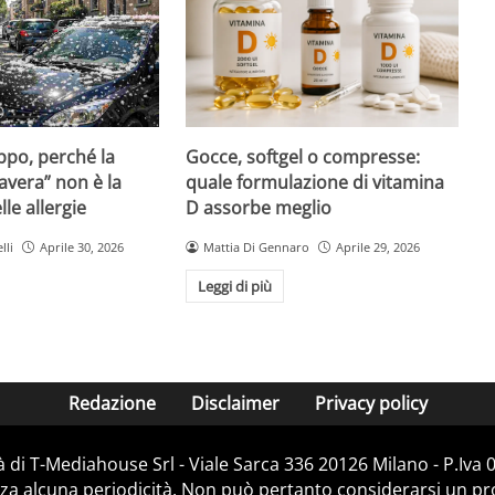
Gocce, softgel o compresse:
ppo, perché la
quale formulazione di vitamina
avera” non è la
D assorbe meglio
le allergie
Mattia Di Gennaro
Aprile 29, 2026
lli
Aprile 30, 2026
Leggi di più
Redazione
Disclaimer
Privacy policy
 di T-Mediahouse Srl - Viale Sarca 336 20126 Milano - P.Iva
za alcuna periodicità. Non può pertanto considerarsi un prod