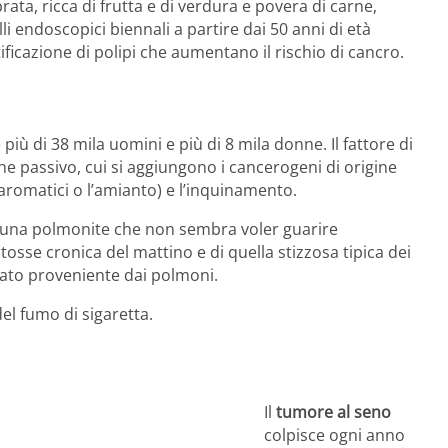
ata, ricca di frutta e di verdura e povera di carne,
lli endoscopici biennali a partire dai 50 anni di età
ficazione di polipi che aumentano il rischio di cancro.
 più di 38 mila uomini e più di 8 mila donne. Il fattore di
 che passivo, cui si aggiungono i cancerogeni di origine
 aromatici o l’amianto) e l’inquinamento.
i una polmonite che non sembra voler guarire
osse cronica del mattino e di quella stizzosa tipica dei
tato proveniente dai polmoni.
el fumo di sigaretta.
Il
tumore al seno
colpisce ogni anno