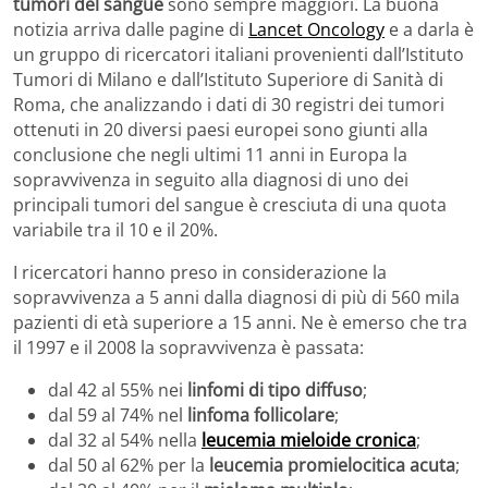
tumori del sangue
sono sempre maggiori. La buona
notizia arriva dalle pagine di
Lancet Oncology
e a darla è
un gruppo di ricercatori italiani provenienti dall’Istituto
Tumori di Milano e dall’Istituto Superiore di Sanità di
Roma, che analizzando i dati di 30 registri dei tumori
ottenuti in 20 diversi paesi europei sono giunti alla
conclusione che negli ultimi 11 anni in Europa la
sopravvivenza in seguito alla diagnosi di uno dei
principali tumori del sangue è cresciuta di una quota
variabile tra il 10 e il 20%.
I ricercatori hanno preso in considerazione la
sopravvivenza a 5 anni dalla diagnosi di più di 560 mila
pazienti di età superiore a 15 anni. Ne è emerso che tra
il 1997 e il 2008 la sopravvivenza è passata:
dal 42 al 55% nei
linfomi di tipo diffuso
;
dal 59 al 74% nel
linfoma follicolare
;
dal 32 al 54% nella
leucemia mieloide cronica
;
dal 50 al 62% per la
leucemia promielocitica acuta
;