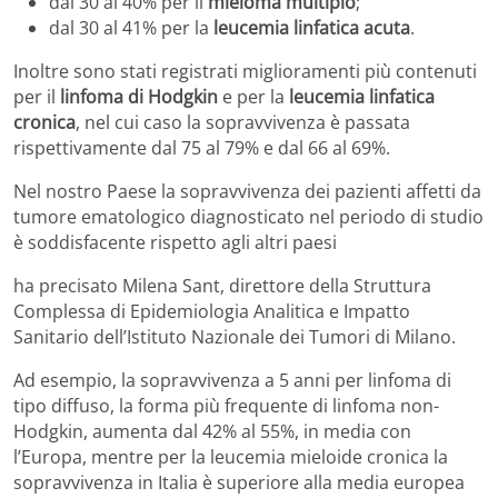
dal 30 al 40% per il
mieloma multiplo
;
dal 30 al 41% per la
leucemia linfatica acuta
.
Inoltre sono stati registrati miglioramenti più contenuti
per il
linfoma di Hodgkin
e per la
leucemia linfatica
cronica
, nel cui caso la sopravvivenza è passata
rispettivamente dal 75 al 79% e dal 66 al 69%.
Nel nostro Paese la sopravvivenza dei pazienti affetti da
tumore ematologico diagnosticato nel periodo di studio
è soddisfacente rispetto agli altri paesi
ha precisato Milena Sant, direttore della Struttura
Complessa di Epidemiologia Analitica e Impatto
Sanitario dell’Istituto Nazionale dei Tumori di Milano.
Ad esempio, la sopravvivenza a 5 anni per linfoma di
tipo diffuso, la forma più frequente di linfoma non-
Hodgkin, aumenta dal 42% al 55%, in media con
l’Europa, mentre per la leucemia mieloide cronica la
sopravvivenza in Italia è superiore alla media europea