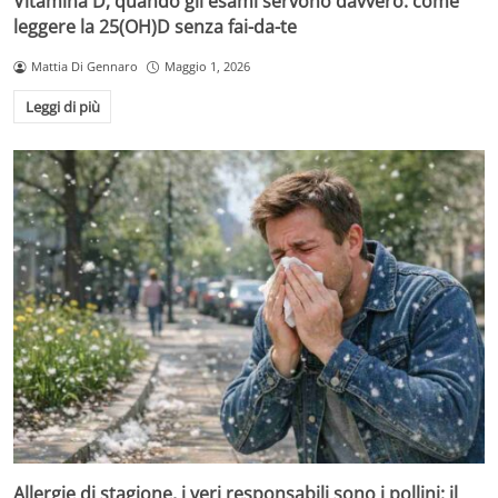
Vitamina D, quando gli esami servono davvero: come
leggere la 25(OH)D senza fai-da-te
Mattia Di Gennaro
Maggio 1, 2026
Leggi di più
Allergie di stagione, i veri responsabili sono i pollini: il