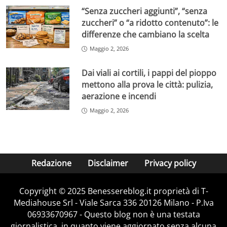
“Senza zuccheri aggiunti”, “senza
zuccheri” o “a ridotto contenuto”: le
differenze che cambiano la scelta
Maggio 2, 2026
Dai viali ai cortili, i pappi del pioppo
mettono alla prova le città: pulizia,
aerazione e incendi
Maggio 2, 2026
Redazione
Disclaimer
Privacy policy
Copyright © 2025 Benessereblog.it proprietà di T-
Mediahouse Srl - Viale Sarca 336 20126 Milano - P.Iva
06933670967 - Questo blog non è una testata
giornalistica, in quanto viene aggiornato senza alcuna