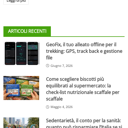
Leggi di più
ARTICOLI RECENTI
GeoFix, il tuo alleato offline per il
trekking: GPS, track back e gestione
file
Giugno 7, 2026
Come scegliere biscotti più
equilibrati al supermercato: la
check-list nutrizionale scaffale per
scaffale
Maggio 4, 2026
Sedentarietà, il conto per la sanità:
quanto può risparmiare l’Italia se si