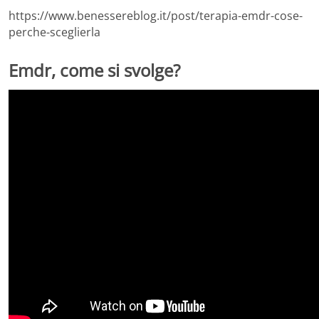
https://www.benessereblog.it/post/terapia-emdr-cose-
perche-sceglierla
Emdr, come si svolge?