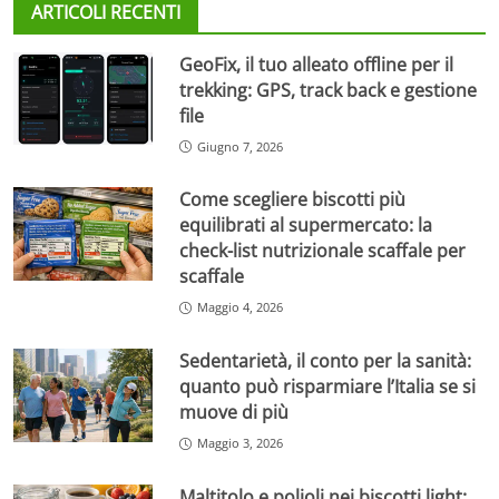
ARTICOLI RECENTI
GeoFix, il tuo alleato offline per il
trekking: GPS, track back e gestione
file
Giugno 7, 2026
Come scegliere biscotti più
equilibrati al supermercato: la
check-list nutrizionale scaffale per
scaffale
Maggio 4, 2026
Sedentarietà, il conto per la sanità:
quanto può risparmiare l’Italia se si
muove di più
Maggio 3, 2026
Maltitolo e polioli nei biscotti light: