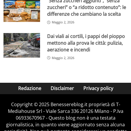
“Senza zuccheri aggiunti”, “senza
zuccheri” o “a ridotto contenuto”: le
differenze che cambiano la scelta
Maggio 2, 2026
Dai viali ai cortili, i pappi del pioppo
mettono alla prova le città: pulizia,
aerazione e incendi
Maggio 2, 2026
Redazione
Disclaimer
Privacy policy
Copyright © 2025 Benessereblog.it proprietà di T-
Mediahouse Srl - Viale Sarca 336 20126 Milano - P.Iva
06933670967 - Questo blog non è una testata
giornalistica, in quanto viene aggiornato senza alcuna