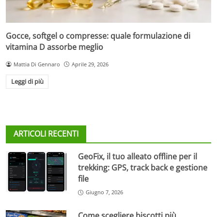
Gocce, softgel o compresse: quale formulazione di
vitamina D assorbe meglio
Mattia Di Gennaro
Aprile 29, 2026
Leggi di più
ARTICOLI RECENTI
GeoFix, il tuo alleato offline per il
trekking: GPS, track back e gestione
file
Giugno 7, 2026
Come scegliere biscotti più