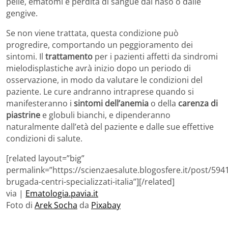
pelle, ematomi e perdita di sangue dal naso o dalle
gengive.
Se non viene trattata, questa condizione può
progredire, comportando un peggioramento dei
sintomi. Il
trattamento
per i pazienti affetti da sindromi
mielodisplastiche avrà inizio dopo un periodo di
osservazione, in modo da valutare le condizioni del
paziente. Le cure andranno intraprese quando si
manifesteranno i
sintomi dell’anemia
o della
carenza di
piastrine
e globuli bianchi, e dipenderanno
naturalmente dall’età del paziente e dalle sue effettive
condizioni di salute.
[related layout=”big”
permalink=”https://scienzaesalute.blogosfere.it/post/59
brugada-centri-specializzati-italia”][/related]
via |
Ematologia.pavia.it
Foto di
Arek Socha
da
Pixabay