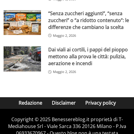
“Senza zuccheri aggiunti”, “senza
zuccheri” o “a ridotto contenuto”: le
differenze che cambiano la scelta
Maggio 2, 2026
Dai viali ai cortili, i pappi del pioppo
mettono alla prova le città: pulizia,
aerazione e incendi
Maggio 2, 2026
Redazione
Disclaimer
Privacy policy
Copyright © 2025 Benessereblog.it proprietà di T-
Mediahouse Srl - Viale Sarca 336 20126 Milano - P.Iva
06933670967 - Questo blog non è una testata