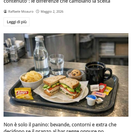
contenuto”: le differenze che cambiano la scelta
Raffaele Moauro
Maggio 2, 2026
Leggi di più
Non è solo il panino: bevande, contorni e extra che
decidono se il pranzo al bar regge oppure no