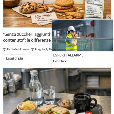
“Senza zuccheri aggiunti”, “senza zuccheri” o “a ridotto
contenuto”: le differenze che cambiano la scelta
Raffaele Moauro
Maggio 2, 2026
ESPERTI ALLARME
Leggi di più
Cosa fare