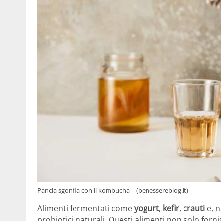
Pancia sgonfia con il kombucha – (benessereblog.it)
Alimenti fermentati come
yogurt
,
kefir
,
crauti
e, 
probiotici naturali. Questi alimenti non solo forn