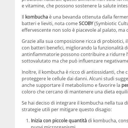
e vitamine, che possono sostenere la salute intes
Il
kombucha
è una bevanda ottenuta dalla ferment
batteri e lieviti, nota come
SCOBY
(Symbiotic Cult
effervescente non solo è piacevole al palato, ma o
Grazie alla sua composizione ricca di probiotici,
con batteri benefici, migliorando la funzionalità 
antinfiammatorie possono contribuire a ridurre l
sottovalutato ma che può influenzare negativamen
Inoltre, il kombucha è ricco di antiossidanti, che 
proteggere le cellule dai danni. Alcuni studi su
anche supportare il metabolismo e favorire la
per
coloro che cercano di mantenere una dieta equili
Se hai deciso di integrare il kombucha nella tua di
strategie utili per mitigare questo disagio:
Inizia con piccole quantità
di kombucha, conse
nuovi microrganismi.