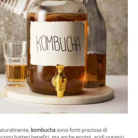
naturalmente,
kombucha
sono fonti preziose di
iscono batteri benefici, ma anche enzimi, acidi organici