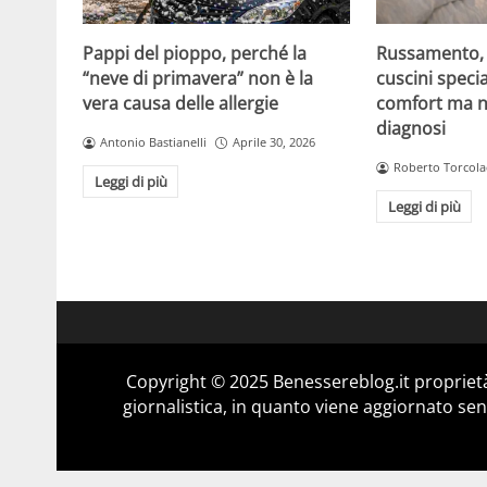
Pappi del pioppo, perché la
Russamento, a
“neve di primavera” non è la
cuscini specia
vera causa delle allergie
comfort ma n
diagnosi
Antonio Bastianelli
Aprile 30, 2026
Roberto Torcola
Leggi di più
Leggi di più
Copyright © 2025 Benessereblog.it proprietà
giornalistica, in quanto viene aggiornato sen