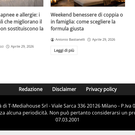
pnee e allergie: i
Weekend benessere di coppia o
li che migliorano il
in famiglia: come scegliere la
on sostituiscono la
formula giusta
Antonio Bastianelli
Aprile 29, 2026
cci
Aprile 29, 2026
Leggi di più
Redazione
Disclaimer
Privacy policy
 di T-Mediahouse Srl - Viale Sarca 336 20126 Milano - P.Iva
za alcuna periodicità. Non può pertanto considerarsi un prod
07.03.2001