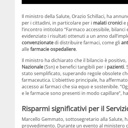
Il ministro della Salute, Orazio Schillaci, ha annu
per i cittadini, in particolare per i
malati cronici
e 
l’incontro intitolato “Farmaco accessibile, bilanci
evidenziato i risultati ottenuti a un anno dall’i
convenzionate
di distribuire farmaci, come gli
ant
alle
farmacie ospedaliere
.
Il ministro ha dichiarato che il bilancio è positiv
Nazionale
(Ssn) e benefici tangibili per i
pazienti
.
stato semplificato, superando regole obsolete c
farmaceutica. L’obiettivo principale, ha affermato,
accesso ai farmaci che sia equo e sostenibile. “Ogg
e le farmacie sono presenti in modo capillare”, ha
Risparmi significativi per il Serviz
Marcello Gemmato, sottosegretario alla Salute, ha f
provvedimento. Durante un evento al ministero d