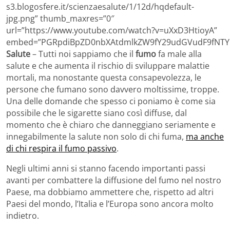
s3.blogosfere.it/scienzaesalute/1/12d/hqdefault-
jpg.png” thumb_maxres=”0″
url=”https://www.youtube.com/watch?v=uXxD3HtioyA”
embed=”PGRpdiBpZD0nbXAtdmlkZW9fY29udGVudF9fNTY5
Salute
– Tutti noi sappiamo che il
fumo
fa male alla
salute e che aumenta il rischio di sviluppare malattie
mortali, ma nonostante questa consapevolezza, le
persone che fumano sono davvero moltissime, troppe.
Una delle domande che spesso ci poniamo è come sia
possibile che le sigarette siano così diffuse, dal
momento che è chiaro che danneggiano seriamente e
innegabilmente la salute non solo di chi fuma,
ma anche
di chi respira il fumo passivo
.
Negli ultimi anni si stanno facendo importanti passi
avanti per combattere la diffusione del fumo nel nostro
Paese, ma dobbiamo ammettere che, rispetto ad altri
Paesi del mondo, l’Italia e l’Europa sono ancora molto
indietro.