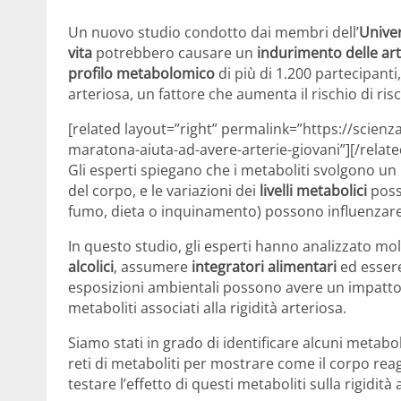
Un nuovo studio condotto dai membri dell’
Univer
vita
potrebbero causare un
indurimento delle art
profilo metabolomico
di più di 1.200 partecipanti,
arteriosa, un fattore che aumenta il rischio di risc
[related layout=”right” permalink=”https://scienz
maratona-aiuta-ad-avere-arterie-giovani”][/relate
Gli esperti spiegano che i metaboliti svolgono u
del corpo, e le variazioni dei
livelli metabolici
posso
fumo, dieta o inquinamento) possono influenzare 
In questo studio, gli esperti hanno analizzato molt
alcolici
, assumere
integratori alimentari
ed essere
esposizioni ambientali possono avere un impatt
metaboliti associati alla rigidità arteriosa.
Siamo stati in grado di identificare alcuni metabolit
reti di metaboliti per mostrare come il corpo reag
testare l’effetto di questi metaboliti sulla rigidità