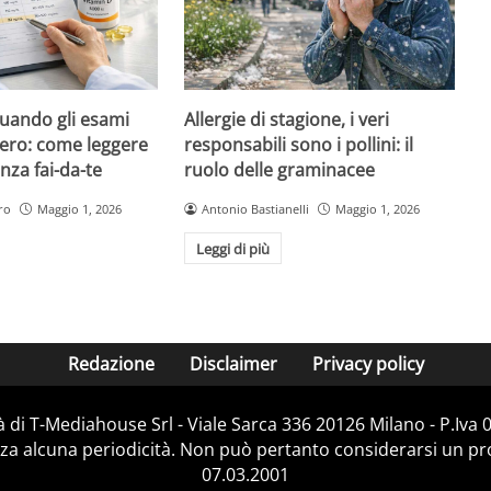
quando gli esami
Allergie di stagione, i veri
ero: come leggere
responsabili sono i pollini: il
nza fai-da-te
ruolo delle graminacee
ro
Maggio 1, 2026
Antonio Bastianelli
Maggio 1, 2026
Leggi di più
Redazione
Disclaimer
Privacy policy
 di T-Mediahouse Srl - Viale Sarca 336 20126 Milano - P.Iva
za alcuna periodicità. Non può pertanto considerarsi un prod
07.03.2001