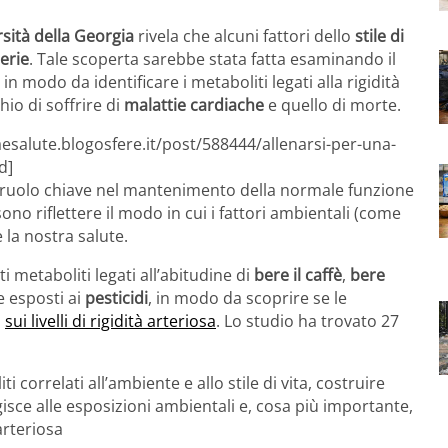
sità della Georgia
rivela che alcuni fattori dello
stile di
erie
. Tale scoperta sarebbe stata fatta esaminando il
 in modo da identificare i metaboliti legati alla rigidità
hio di soffrire di
malattie cardiache
e quello di morte.
aesalute.blogosfere.it/post/588444/allenarsi-per-una-
d]
n ruolo chiave nel mantenimento della normale funzione
no riflettere il modo in cui i fattori ambientali (come
la nostra salute.
i metaboliti legati all’abitudine di
bere il caffè
,
bere
 esposti ai
pesticidi
, in modo da scoprire se le
o
sui livelli di rigidità arteriosa
. Lo studio ha trovato 27
i correlati all’ambiente e allo stile di vita, costruire
isce alle esposizioni ambientali e, cosa più importante,
 arteriosa