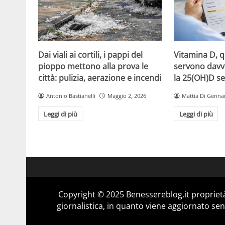
Dai viali ai cortili, i pappi del
Vitamina D, 
pioppo mettono alla prova le
servono davv
città: pulizia, aerazione e incendi
la 25(OH)D se
Antonio Bastianelli
Maggio 2, 2026
Mattia Di Genna
Leggi di più
Leggi di più
Copyright © 2025 Benessereblog.it proprietà
giornalistica, in quanto viene aggiornato sen