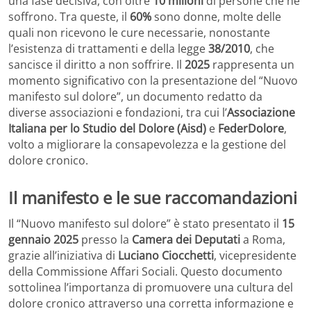
una fase decisiva, con oltre
10 milioni
di persone che ne
soffrono. Tra queste, il
60%
sono donne, molte delle
quali non ricevono le cure necessarie, nonostante
l’esistenza di trattamenti e della legge
38/2010
, che
sancisce il diritto a non soffrire. Il
2025
rappresenta un
momento significativo con la presentazione del “Nuovo
manifesto sul dolore”, un documento redatto da
diverse associazioni e fondazioni, tra cui l’
Associazione
Italiana per lo Studio del Dolore (Aisd)
e
FederDolore
,
volto a migliorare la consapevolezza e la gestione del
dolore cronico.
Il manifesto e le sue raccomandazioni
Il “Nuovo manifesto sul dolore” è stato presentato il
15
gennaio 2025
presso la
Camera dei Deputati
a Roma,
grazie all’iniziativa di
Luciano Ciocchetti
, vicepresidente
della Commissione Affari Sociali. Questo documento
sottolinea l’importanza di promuovere una cultura del
dolore cronico attraverso una corretta informazione e