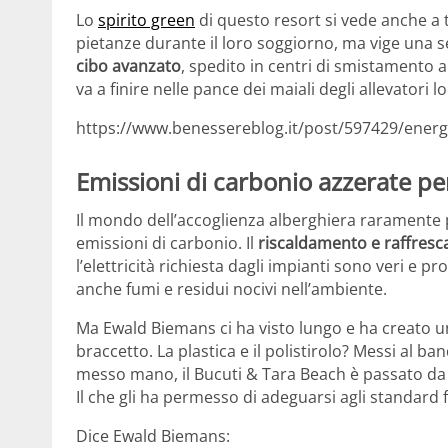
Lo
spirito green
di questo resort si vede anche a ta
pietanze durante il loro soggiorno, ma vige una sev
cibo avanzato
, spedito in centri di smistamento a
va a finire nelle pance dei maiali degli allevatori lo
https://www.benessereblog.it/post/597429/energie
Emissioni di carbonio azzerate per
Il mondo dell’accoglienza alberghiera raramente 
emissioni di carbonio. Il
riscaldamento e raffres
l’elettricità richiesta dagli impianti sono veri e
anche fumi e residui nocivi nell’ambiente.
Ma Ewald Biemans ci ha visto lungo e ha creato 
braccetto. La plastica e il polistirolo? Messi al 
messo mano, il Bucuti & Tara Beach è passato da
Il che gli ha permesso di adeguarsi agli standard f
Dice Ewald Biemans: