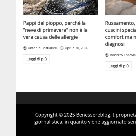
Pappi del pioppo, perché la
Russamento, a
“neve di primavera” non è la
cuscini specia
vera causa delle allergie
comfort ma n
diagnosi
Antonio Bastianelli
Aprile 30, 2026
Roberto Torcola
Leggi di più
Leggi di più
Copyright © 2025 Benessereblog.it proprietà
giornalistica, in quanto viene aggiornato sen