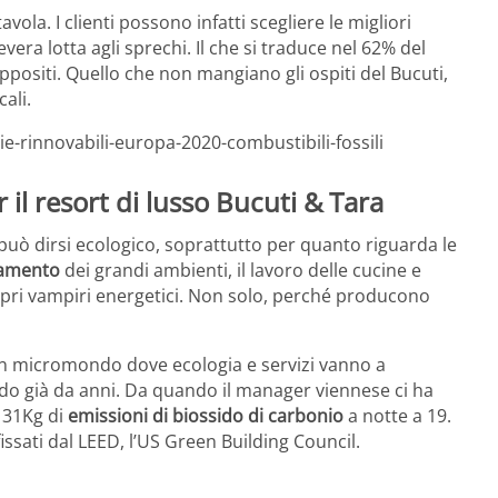
vola. I clienti possono infatti scegliere le migliori
era lotta agli sprechi. Il che si traduce nel 62% del
ppositi. Quello che non mangiano gli ospiti del Bucuti,
cali.
-rinnovabili-europa-2020-combustibili-fossili
 il resort di lusso Bucuti & Tara
può dirsi ecologico, soprattutto per quanto riguarda le
camento
dei grandi ambienti, il lavoro delle cucine e
 propri vampiri energetici. Non solo, perché producono
un micromondo dove ecologia e servizi vanno a
bando già da anni. Da quando il manager viennese ci ha
 31Kg di
emissioni di biossido di carbonio
a notte a 19.
issati dal LEED, l’US Green Building Council.