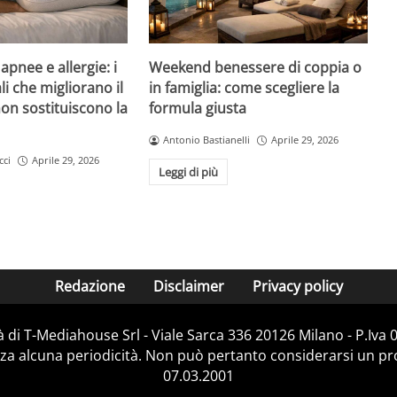
pnee e allergie: i
Weekend benessere di coppia o
li che migliorano il
in famiglia: come scegliere la
on sostituiscono la
formula giusta
Antonio Bastianelli
Aprile 29, 2026
cci
Aprile 29, 2026
Leggi di più
Redazione
Disclaimer
Privacy policy
 di T-Mediahouse Srl - Viale Sarca 336 20126 Milano - P.Iva
za alcuna periodicità. Non può pertanto considerarsi un prod
07.03.2001