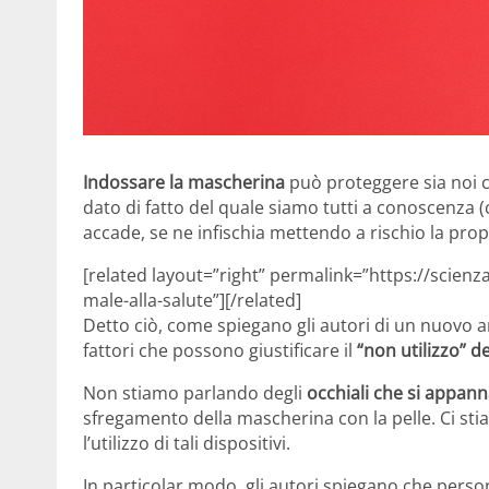
Indossare la mascherina
può proteggere sia noi c
dato di fatto del quale siamo tutti a conoscenza 
accade, se ne infischia mettendo a rischio la propri
[related layout=”right” permalink=”https://scien
male-alla-salute”][/related]
Detto ciò, come spiegano gli autori di un nuovo a
fattori che possono giustificare il
“non utilizzo” d
Non stiamo parlando degli
occhiali che si appan
sfregamento della mascherina con la pelle. Ci sti
l’utilizzo di tali dispositivi.
In particolar modo, gli autori spiegano che pers