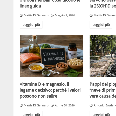
o a boli mensili? Cosa dicono le
servono davv
linee guida
la 25(OH)D se
Mattia Di Gennaro
Maggio 2, 2026
Mattia Di Genna
Leggi di più
Leggi di più
Vitamina D e magnesio, il
Pappi del pio
legame decisivo: perché i valori
“neve di prim
possono non salire
vera causa del
Mattia Di Gennaro
Aprile 30, 2026
Antonio Bastiane
Leggi di più
Leggi di più