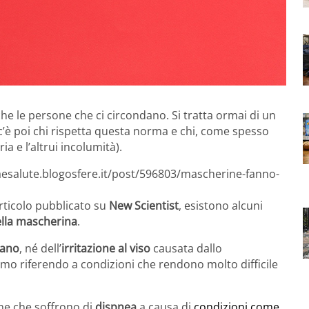
he le persone che ci circondano. Si tratta ormai di un
(c’è poi chi rispetta questa norma e chi, come spesso
a e l’altrui incolumità).
zaesalute.blogosfere.it/post/596803/mascherine-fanno-
rticolo pubblicato su
New Scientist
, esistono alcuni
ella mascherina
.
nano
, né dell’
irritazione al viso
causata dallo
amo riferendo a condizioni che rendono molto difficile
one che soffrono di
dispnea
a causa di
condizioni come