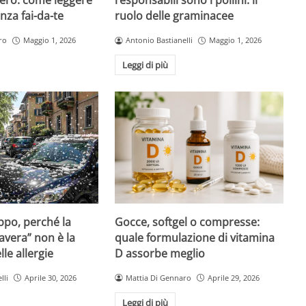
ero: come leggere
responsabili sono i pollini: il
nza fai-da-te
ruolo delle graminacee
ro
Maggio 1, 2026
Antonio Bastianelli
Maggio 1, 2026
Leggi di più
Gocce, softgel o compresse:
ppo, perché la
quale formulazione di vitamina
avera” non è la
D assorbe meglio
le allergie
Mattia Di Gennaro
Aprile 29, 2026
lli
Aprile 30, 2026
Leggi di più