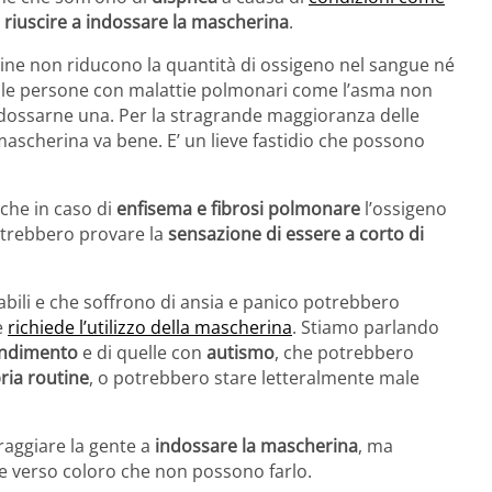
 riuscire a indossare la mascherina
.
ine non riducono la quantità di ossigeno nel sangue né
di le persone con malattie polmonari come l’asma non
dossarne una. Per la stragrande maggioranza delle
scherina va bene. E’ un lieve fastidio che possono
 che in caso di
enfisema e fibrosi polmonare
l’ossigeno
potrebbero provare la
sensazione di essere a corto di
bili e che soffrono di ansia e panico potrebbero
e
richiede l’utilizzo della mascherina
. Stiamo parlando
rendimento
e di quelle con
autismo
, che potrebbero
ria routine
, o potrebbero stare letteralmente male
raggiare la gente a
indossare la mascherina
, ma
 verso coloro che non possono farlo.