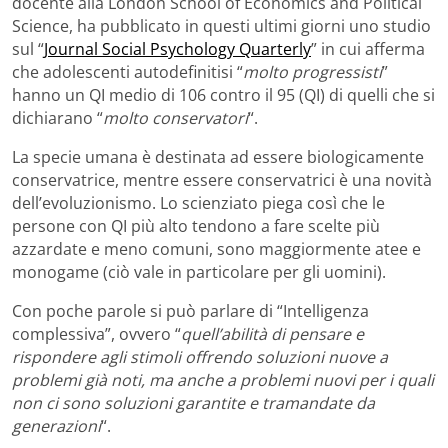
docente alla London School of Economics and Political
Science, ha pubblicato in questi ultimi giorni uno studio
sul “
Journal Social Psychology Quarterly
” in cui afferma
che adolescenti autodefinitisi “
molto progressisti
”
hanno un QI medio di 106 contro il 95 (QI) di quelli che si
dichiarano “
molto conservatori
“.
La specie umana è destinata ad essere biologicamente
conservatrice, mentre essere conservatrici è una novità
dell’evoluzionismo. Lo scienziato piega così che le
persone con QI più alto tendono a fare scelte più
azzardate e meno comuni, sono maggiormente atee e
monogame (ciò vale in particolare per gli uomini).
Con poche parole si può parlare di “Intelligenza
complessiva”, ovvero “
quell’abilità di pensare e
rispondere agli stimoli offrendo soluzioni nuove a
problemi già noti, ma anche a problemi nuovi per i quali
non ci sono soluzioni garantite e tramandate da
generazioni
“.