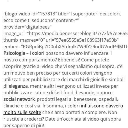
[blogo-video id=”157813″ title=”I superpoteri dei colori,
ecco come ti seducono” content=””
provider=”digitalbees”
image_url=”https://media.benessereblog.it/7/72f/57ee6
thumb_maxres=”0″ url=”57ee6555e5e168963f17e90b”
embed=”PGRpdiBpZD0nbXAtdmlkZW9fY29udGVudF9fMTU
Psicologia
– I
colori
possono davvero influenzare il
nostro comportamento? Ebbene si! Come potete
scoprire grazie al video che vi segnaliamo qui sopra, c’è
un motivo ben preciso per cui certi colori vengono
utilizzati per pubblicizzare dei marchi di gioielli e simboli
di
eleganza
, mentre altri vengono utilizzati invece per
pubblicizzare catene di fast food, bevande, oppure
social network
, prodotti legati al benessere, ospedali,
cliniche e così via. Insomma,
i colori influiscono davvero
molto sulle scelte
che siamo portati a compiere. Non
riuscite a crederci? Date un’occhiata al video qui sopra
per saperne di più!