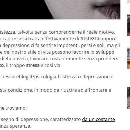
ristezza
, talvolta senza comprenderne il reale motivo.
capire se si tratta effettivamente di
tristezza
oppure
a depressione ci fa sentire impotenti, persi e soli, ma gli
e del nostro stile di vita possono favorire lo
sviluppo
dieta povera, lavorare costantemente senza prendersi
co
, il troppo
stress
e così via.
nessereblog.it/psicologia-tristezza-o-depressione-i-
sta condizione, in modo da riuscire ad affrontare e
ne
troviamo:
le segno di depressione, caratterizzato
da un costante
enza speranza.