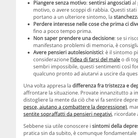
Piangere senza motivo
:
sentirsi angosciati
al 
motivo, o avere scoppi di rabbia. Questi stat
portano a un ulteriore sintomo, la
stanchezz
Perdere interesse nelle cose che prima ci div
fino a poco tempo prima.
Non saper prendere una decisione
: se si ris
manifestano problemi di memoria, è consigli
Avere pensieri autolesionistici
: è il sintomo 
considerazione
l’idea di farsi del male
o di to
sembri impossibile, questi sentimenti così f
qualcuno pronto ad aiutarvi a uscire da ques
Una volta appresa la
differenza fra tristezza e d
affrontare la situazione. Provate innanzitutto a
distogliere la mente da ciò che vi fa sentire depr
pesce, aiutano a combattere la depressione)
, ma
sentite sopraffatti da pensieri negativi
, ricordate 
Sebbene sia utile conoscere i
sintomi della depre
pratica sin da subito, è comunque fondamentale 