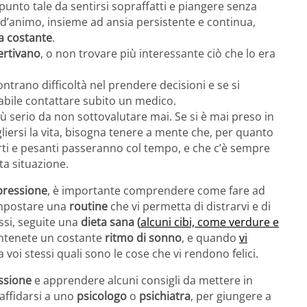
punto tale da sentirsi sopraffatti e piangere senza
i d’animo, insieme ad ansia persistente e continua,
a costante
.
ertivano
, o non trovare più interessante ciò che lo era
contrano difficoltà nel prendere decisioni e se si
abile contattare subito un medico.
più serio da non sottovalutare mai. Se si è mai preso in
gliersi la vita, bisogna tenere a mente che, per quanto
orti e pesanti passeranno col tempo, e che c’è sempre
ta situazione.
epressione
, è importante comprendere come fare ad
 impostare una
routine
che vi permetta di distrarvi e di
essi, seguite una
dieta sana (
alcuni cibi, come verdure e
ntenete un costante
ritmo di sonno
, e quando
vi
a voi stessi quali sono le cose che vi rendono felici.
ssione
e apprendere alcuni consigli da mettere in
affidarsi a uno
psicologo
o
psichiatra
, per giungere a