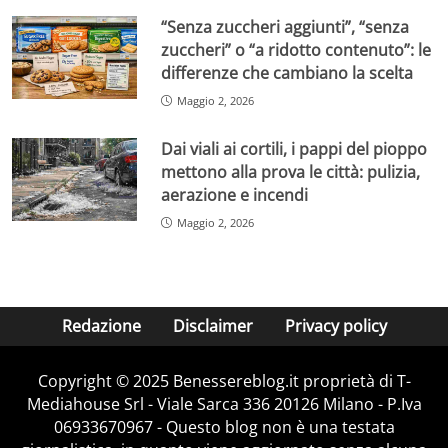
“Senza zuccheri aggiunti”, “senza
zuccheri” o “a ridotto contenuto”: le
differenze che cambiano la scelta
Maggio 2, 2026
Dai viali ai cortili, i pappi del pioppo
mettono alla prova le città: pulizia,
aerazione e incendi
Maggio 2, 2026
Redazione
Disclaimer
Privacy policy
Copyright © 2025 Benessereblog.it proprietà di T-
Mediahouse Srl - Viale Sarca 336 20126 Milano - P.Iva
06933670967 - Questo blog non è una testata