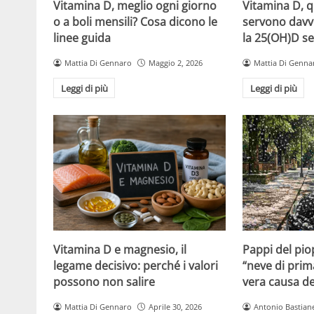
Vitamina D, meglio ogni giorno
Vitamina D, 
o a boli mensili? Cosa dicono le
servono davv
linee guida
la 25(OH)D se
Mattia Di Gennaro
Maggio 2, 2026
Mattia Di Genna
Leggi di più
Leggi di più
Vitamina D e magnesio, il
Pappi del pio
legame decisivo: perché i valori
“neve di prim
possono non salire
vera causa del
Mattia Di Gennaro
Aprile 30, 2026
Antonio Bastiane