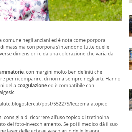
a comune negli anziani ed è nota come porpora
ea di massima con porpora s’intendono tutte quelle
verse dimensioni e da una colorazione che varia dal
iammatorie
, con margini molto ben definiti che
ire per ricomparire, di norma sempre negli arti. Hanno
ni della
coagulazione
ed è compatibile con
algesici
salute.blogosfere.it/post/552275/leczema-atopico-
 si consiglia di ricorrere all’uso topico di tretinoina
ento del foto-invecchiamento. Se poi il medico dà il suo
e laser delle ectasie vascolari o delle lesioni