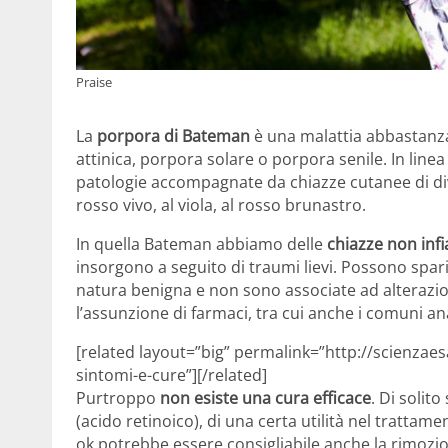
Praise
La
porpora di Bateman
è una malattia abbastanz
attinica, porpora solare o porpora senile. In lin
patologie accompagnate da chiazze cutanee di di
rosso vivo, al viola, al rosso brunastro.
In quella Bateman abbiamo delle
chiazze non inf
insorgono a seguito di traumi lievi. Possono spar
natura benigna e non sono associate ad alterazio
l’assunzione di farmaci, tra cui anche i comuni an
[related layout=”big” permalink=”http://scienzae
sintomi-e-cure”][/related]
Purtroppo
non esiste una cura efficace
. Di solito
(acido retinoico), di una certa utilità nel trattam
ok potrebbe essere consigliabile anche la rimozion