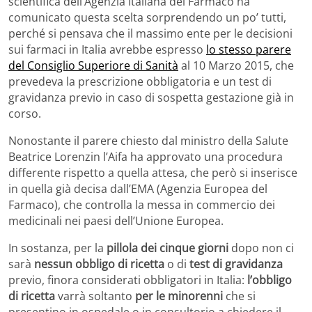
scientifica dell’Agenzia Italiana del Farmaco ha
comunicato questa scelta sorprendendo un po’ tutti,
perché si pensava che il massimo ente per le decisioni
sui farmaci in Italia avrebbe espresso
lo stesso parere
del Consiglio Superiore di Sanità
al 10 Marzo 2015, che
prevedeva la prescrizione obbligatoria e un test di
gravidanza previo in caso di sospetta gestazione già in
corso.
Nonostante il parere chiesto dal ministro della Salute
Beatrice Lorenzin l’Aifa ha approvato una procedura
differente rispetto a quella attesa, che però si inserisce
in quella già decisa dall’EMA (Agenzia Europea del
Farmaco), che controlla la messa in commercio dei
medicinali nei paesi dell’Unione Europea.
In sostanza, per la
pillola dei cinque giorni
dopo non ci
sarà
nessun obbligo di ricetta
o di
test di gravidanza
previo, finora considerati obbligatori in Italia:
l’obbligo
di ricetta
varrà soltanto
per le minorenni
che si
presentino in ospedale o in consultorio a chiedere il