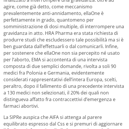
finalizzato a interrompere una gravidanza: oltre ad
agire, come già detto, come meccanismo
prevalentemente anti-annidamento, ellaOne è
perfettamente in grado, quantomeno per
somministrazione di dosi multiple, di interrompere una
gravidanza in atto. HRA Pharma era stata richiesta di
produrre studi che escludessero tale possibilità ma si è
ben guardata dall’effettuarli o dal comunicarli. Infine,
per sostenere che ellaOne non sia percepito né usato
per l’aborto, EMA si accontenta di una intervista
composta di due semplici domande, rivolta a soli 90
medici fra Polonia e Germania, evidentemente
considerati rappresentativi dell’intera Europa, scelti,
peraltro, dopo il fallimento di una precedente intervista
a 130 medici non selezionati, il 20% dei quali non
distingueva affatto fra contraccettivi d’emergenza e
farmaci abortivi.
La SIPRe auspica che AIFA si attenga al parere
equilibrato espresso dal Css e si premuri di aggiornare