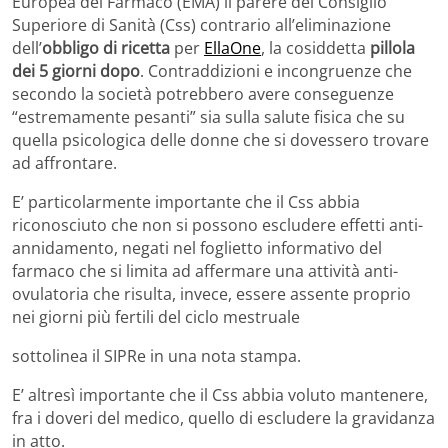
Europea del Farmaco (EMA) il parere del Consiglio
Superiore di Sanità (Css) contrario all’eliminazione
dell’
obbligo di ricetta
per
EllaOne
, la cosiddetta
pillola
dei 5 giorni dopo
. Contraddizioni e incongruenze che
secondo la società potrebbero avere conseguenze
“estremamente pesanti” sia sulla salute fisica che su
quella psicologica delle donne che si dovessero trovare
ad affrontare.
E’ particolarmente importante che il Css abbia
riconosciuto che non si possono escludere effetti anti-
annidamento, negati nel foglietto informativo del
farmaco che si limita ad affermare una attività anti-
ovulatoria che risulta, invece, essere assente proprio
nei giorni più fertili del ciclo mestruale
sottolinea il SIPRe in una nota stampa.
E’ altresì importante che il Css abbia voluto mantenere,
fra i doveri del medico, quello di escludere la gravidanza
in atto.