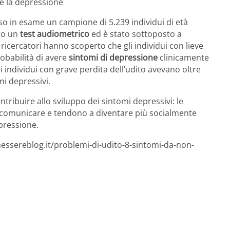
re la depressione
eso in esame un campione di 5.239 individui di età
uto un
test audiometrico
ed è stato sottoposto a
 ricercatori hanno scoperto che gli individui con lieve
robabilità di avere
sintomi di depressione
clinicamente
li individui con grave perdita dell’udito avevano oltre
mi depressivi.
tribuire allo sviluppo dei sintomi depressivi: le
a comunicare e tendono a diventare più socialmente
epressione.
essereblog.it/problemi-di-udito-8-sintomi-da-non-