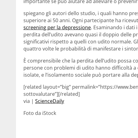
importante se può aiutare ad alleviare o preveni
spiegano gli autori dello studio, i quali hanno pr
superiore ai 50 anni. Ogni partecipante ha ricev
screening per la depressione
. Esaminando i dati i
perdita dell’udito avevano quasi il doppio delle p
significativi rispetto a quelli con udito normale. G
quattro volte le probabilità di manifestare i sinto
È comprensibile che la perdita dell’udito possa con
persone con problemi di udito hanno difficoltà 
isolate, e l’isolamento sociale può portare alla d
[related layout=”big” permalink=”https://www.ben
sottovalutare”][/related]
via |
ScienceDaily
Foto da iStock