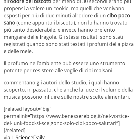
all’
odore dei biscotti
per meno di 30 secondi erano più
propensi a volere un cookie, ma quelli che venivano
esposti per più di due minuti all’odore di un
cibo poco
sano
(come appunto i biscotti), non lo hanno trovato
più tanto desiderabile, e invece hanno preferito
mangiare delle fragole. Gli stessi risultati sono stati
registrati quando sono stati testati i profumi della pizza
e delle mele.
Il profumo nell’ambiente può essere uno strumento
potente per resistere alle voglie di cibi malsani
commentano gli autori dello studio, i quali hanno
scoperto, in passato, che anche la luce e il volume della
musica possono influire sulle nostre scelte alimentari.
[related layout=”big”
permalink=”https://www.benessereblog.it/nel-vortice-
del-junk-food-si-scelgono-solo-cibi-poco-salutari”]
[/related]
via |
ScienceDaily