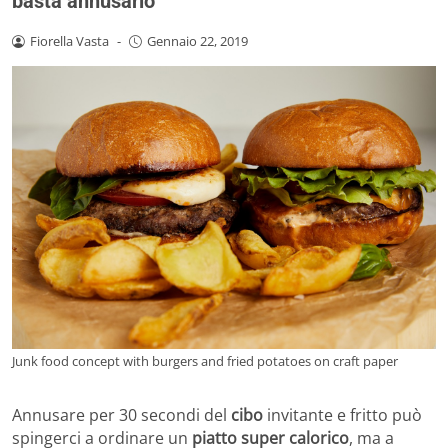
basta annusarlo
Fiorella Vasta
-
Gennaio 22, 2019
Junk food concept with burgers and fried potatoes on craft paper
Annusare per 30 secondi del
cibo
invitante e fritto può
spingerci a ordinare un
piatto super calorico
, ma a