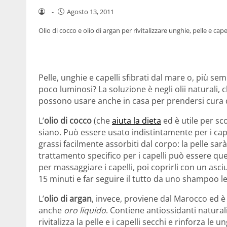
-
Agosto 13, 2011
Olio di cocco e olio di argan per rivitalizzare unghie, pelle e capel
Pelle, unghie e capelli sfibrati dal mare o, più sem
poco luminosi? La soluzione è negli olii naturali,
possono usare anche in casa per prendersi cura 
L’
olio di cocco
(che
aiuta la dieta
ed è utile per sco
siano. Può essere usato indistintamente per i cape
grassi facilmente assorbiti dal corpo: la pelle sarà 
trattamento specifico per i capelli può essere quel
per massaggiare i capelli, poi coprirli con un as
15 minuti e far seguire il tutto da uno shampoo l
L’
olio di argan
, invece, proviene dal Marocco ed è
anche
oro liquido
. Contiene antiossidanti natural
rivitalizza la pelle e i capelli secchi e rinforza le