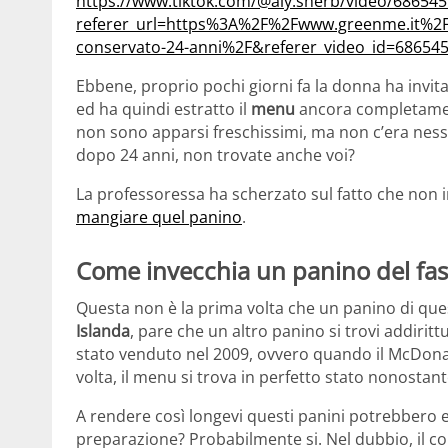
https://www.tiktok.com/@aly.sherb/video/68654
referer_url=https%3A%2F%2Fwww.greenme.it%2F
conservato-24-anni%2F&referer_video_id=68654
Ebbene, proprio pochi giorni fa la donna ha invitat
ed ha quindi estratto il
menu
ancora completament
non sono apparsi freschissimi, ma non c’era ness
dopo 24 anni, non trovate anche voi?
La professoressa ha scherzato sul fatto che non
mangiare quel panino
.
Come invecchia un panino del fas
Questa non è la prima volta che un panino di qu
Islanda
, pare che un altro panino si trovi addiritt
stato venduto nel 2009, ovvero quando il McDonald
volta, il menu si trova in perfetto stato nonostant
A rendere così longevi questi panini potrebbero ess
preparazione? Probabilmente si. Nel dubbio, il co