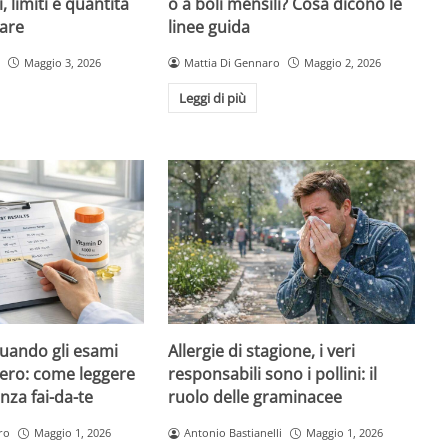
i, limiti e quantità
o a boli mensili? Cosa dicono le
are
linee guida
Maggio 3, 2026
Mattia Di Gennaro
Maggio 2, 2026
Leggi di più
quando gli esami
Allergie di stagione, i veri
ero: come leggere
responsabili sono i pollini: il
nza fai-da-te
ruolo delle graminacee
ro
Maggio 1, 2026
Antonio Bastianelli
Maggio 1, 2026