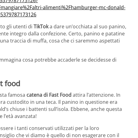
55379787173126?
mangiare%2Faltri-alimenti%2Fhamburger-mc-donald-
55379787173126
o gli utenti di
TikTok
a dare un’occhiata al suo panino,
e integro dalla confezione. Certo, panino e patatine
una traccia di muffa, cosa che ci saremmo aspettati
 immagina cosa potrebbe accaderle se decidesse di
t food
esta famosa
catena di Fast Food
attira l’attenzione. In
ura custodito in una teca. Il panino in questione era
’s chiuse i battenti sull’isola. Ebbene, anche questa
e l’età avanzata!
ere i tanti conservati utilizzati per la loro
nsiglio che vi diamo è quello di non esagerare con il