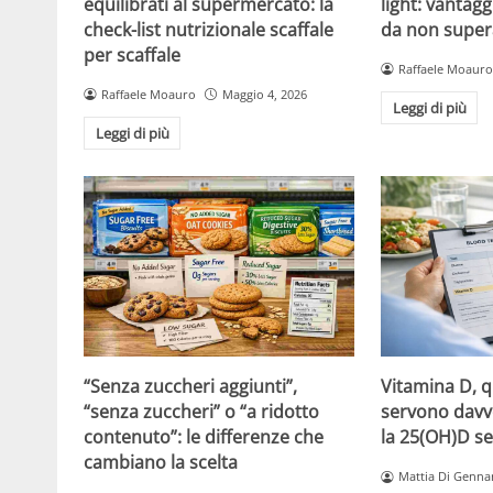
equilibrati al supermercato: la
light: vantagg
check-list nutrizionale scaffale
da non super
per scaffale
Raffaele Moauro
Raffaele Moauro
Maggio 4, 2026
Leggi di più
Leggi di più
“Senza zuccheri aggiunti”,
Vitamina D, 
“senza zuccheri” o “a ridotto
servono davv
contenuto”: le differenze che
la 25(OH)D se
cambiano la scelta
Mattia Di Genna