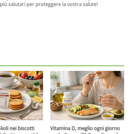
i più salutari per proteggere la vostra salute!
ioli nei biscotti
Vitamina D, meglio ogni giorno