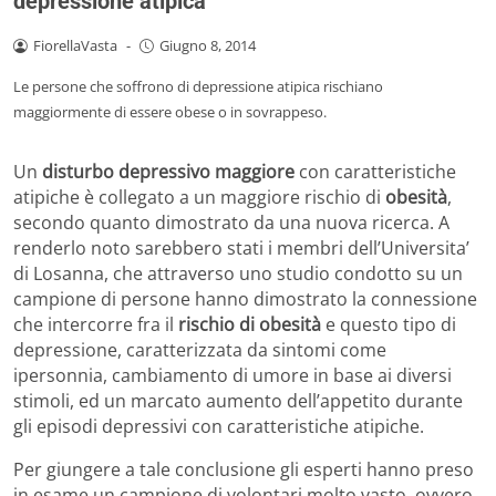
depressione atipica
FiorellaVasta
-
Giugno 8, 2014
Le persone che soffrono di depressione atipica rischiano
maggiormente di essere obese o in sovrappeso.
Un
disturbo depressivo maggiore
con caratteristiche
atipiche è collegato a un maggiore rischio di
obesità
,
secondo quanto dimostrato da una nuova ricerca. A
renderlo noto sarebbero stati i membri dell’Universita’
di Losanna, che attraverso uno studio condotto su un
campione di persone hanno dimostrato la connessione
che intercorre fra il
rischio di obesità
e questo tipo di
depressione, caratterizzata da sintomi come
ipersonnia, cambiamento di umore in base ai diversi
stimoli, ed un marcato aumento dell’appetito durante
gli episodi depressivi con caratteristiche atipiche.
Per giungere a tale conclusione gli esperti hanno preso
in esame un campione di volontari molto vasto, ovvero