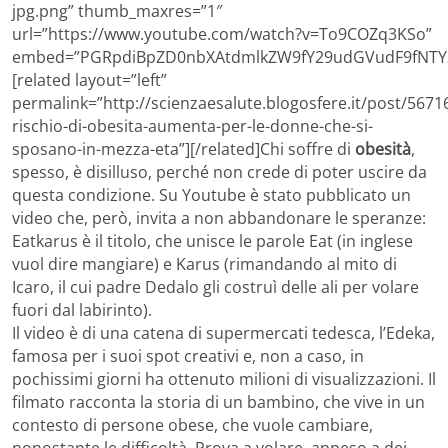
jpg.png” thumb_maxres=”1″
url=”https://www.youtube.com/watch?v=To9COZq3KSo”
embed=”PGRpdiBpZD0nbXAtdmlkZW9fY29udGVudF9fNTY3
[related layout=”left”
permalink=”http://scienzaesalute.blogosfere.it/post/56716
rischio-di-obesita-aumenta-per-le-donne-che-si-
sposano-in-mezza-eta”][/related]Chi soffre di
obesità
,
spesso, è disilluso, perché non crede di poter uscire da
questa condizione. Su Youtube è stato pubblicato un
video che, però, invita a non abbandonare le speranze:
Eatkarus è il titolo, che unisce le parole Eat (in inglese
vuol dire mangiare) e Karus (rimandando al mito di
Icaro, il cui padre Dedalo gli costruì delle ali per volare
fuori dal labirinto).
Il video è di una catena di supermercati tedesca, l’Edeka,
famosa per i suoi spot creativi e, non a caso, in
pochissimi giorni ha ottenuto milioni di visualizzazioni. Il
filmato racconta la storia di un bambino, che vive in un
contesto di persone obese, che vuole cambiare,
nonostante le difficoltà. Prova a volare, appeso a dei