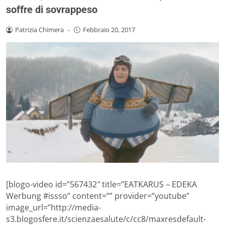
soffre di sovrappeso
Patrizia Chimera
-
Febbraio 20, 2017
[blogo-video id=”567432″ title=”EATKARUS – EDEKA
Werbung #issso” content=”” provider=”youtube”
image_url=”http://media-
s3.blogosfere.it/scienzaesalute/c/cc8/maxresdefault-