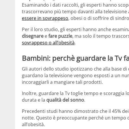
Esaminando i dati raccolti, gli esperti hanno sco
trascorrevano più tempo davanti alla televisione 
essere in sovrappeso
, obesi o di soffrire di sind
Per il loro studio, gli esperti hanno anche esaminat
disegnare
e
fare puzzle
, ma solo il tempo trascors
sovrappeso o all’obesità
.
Bambini: perchè guardare la Tv fa
Gli autori dello studio ipotizzano che alla base di
guardano la televisione vengono esposti a un nu
incoraggiarli a mangiare tali prodotti.
Inoltre, guardare la Tv toglie tempo e scoraggia 
durata e la
qualità del sonno
.
Precedenti studi hanno dimostrato che il 45% d
notte. Questo è preoccupante perché un tempo d
all’obesità.