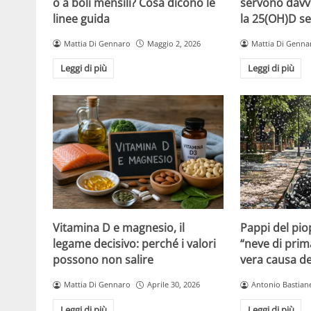
o a boli mensili? Cosa dicono le
servono davv
linee guida
la 25(OH)D se
Mattia Di Gennaro
Maggio 2, 2026
Mattia Di Genna
Leggi di più
Leggi di più
Vitamina D e magnesio, il
Pappi del pio
legame decisivo: perché i valori
“neve di prim
possono non salire
vera causa del
Mattia Di Gennaro
Aprile 30, 2026
Antonio Bastiane
Leggi di più
Leggi di più