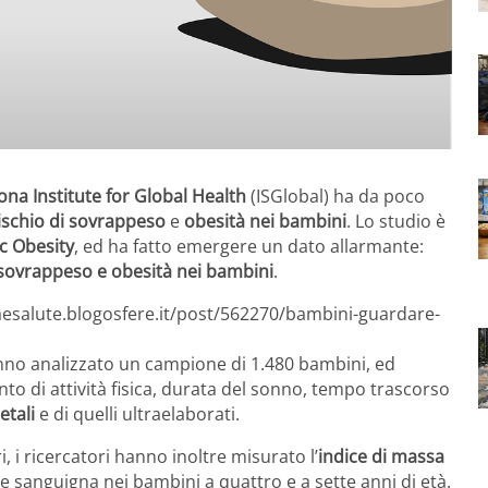
ona Institute for Global Health
(ISGlobal) ha da poco
ischio di sovrappeso
e
obesità nei bambini
. Lo studio è
ic Obesity
, ed ha fatto emergere un dato allarmante:
sovrappeso e obesità nei bambini
.
zaesalute.blogosfere.it/post/562270/bambini-guardare-
anno analizzato un campione di 1.480 bambini, ed
o di attività fisica, durata del sonno, tempo trascorso
etali
e di quelli ultraelaborati.
i, i ricercatori hanno inoltre misurato l’
indice di massa
ne sanguigna nei bambini a quattro e a sette anni di età.