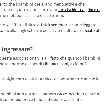
perto che i bambini che erano meno attivi e che
all’età di quattro anni correvano
un rischio maggiore di
rome metabolica all’età di sette anni.
o gli effetti di altre
attività sedentarie
come
leggere
,
o incollati agli schermi della Tv è risultato
associato al
 ingrassare?
 questa associazione vi sia il fatto che quando i bambini
mero enorme di spot di
cibi poco sani
, e ciò può
lo svolgimento di
attività fisica
, e compromette anche la
ei bambini non dorme il numero raccomandato di ore a
i sonno più breve tende ad essere associato