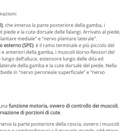
amazioni:
I)
, che innerva la parte posteriore della gamba, i
l piede e la cute dorsale delle falangi. Arrivato al piede,
 plantare mediale” e “nervo plantare laterale”.
o esterno (SPE)
: è il ramo terminale e più piccolo del
i e anteriori della gamba, i muscoli dorso-flessori del
e lungo dell’alluce, estensore lungo delle dita ed
-laterale della gamba e la cute dorsale del piede. Nella
divide in “nervo peroneale superficiale” e “nervo
a una
funzione motoria, ovvero di controllo dei muscoli
,
ervazione di porzioni di cute
.
nerva la parte posteriore della coscia, ovvero i muscoli
anoso e semitendinoso) e il muscolo grande adduttore,