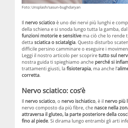
Foto: Unsplash/sasun-bughdaryan
Il
nervo sciatico
è uno dei nervi più lunghi e comp
della schiena e si snoda lungo tutta la gamba, dal
funzioni motorie e sensitive
ma ciò che lo rende t
detta
sciatica o sciatalgia
. Questo disturbo scate
difficile persino camminare o eseguire i moviment
Leggi il nostro articolo per scoprire
tutto sul nerv
nostra guida ti spieghiamo anche
perché si infi
trattamenti giusti, la
fisioterapia
, ma anche l’
alim
corretta
.
Nervo sciatico: cos’è
Il
nervo sciatico
, o
nervo ischiatico
, è il
nervo più 
nervo composto da più fibre, che
nasce nella zo
attraversa il gluteo, la parte posteriore della cos
fino al piede
. Si dirama lungo entrambi gli arti infe