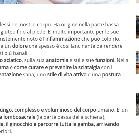
lessi del nostro corpo. Ha origine nella parte bassa
 gluteo fino al piede. E’ molto importante per le sue
ristemente noto è l’
infiammazione
che può colpirlo,
na un
dolore
che spesso è così lancinante da rendere
i più banali.
o sciatico
, sulla sua
anatomia
e sulle sue
funzioni
. Nella
amma
e
come curare e prevenire la sciatalgia
con i
entazione
sana, uno
stile di vita attivo
e una
postura
lungo, complesso e voluminoso del corpo
umano. E’ un
na lombosacrale
(la parte bassa della schiena),
cia, il ginocchio e percorre tutta la gamba, arrivando
riori.