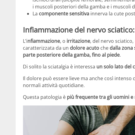
i muscoli posteriori della gamba e i muscoli d
La
componente sensitiva
innerva la cute post
Infiammazione del nervo sciatico:
L’i
nfiammazione
, o
irritazione
, del nervo sciatico
caratterizzata da un
dolore acuto
che
dalla zona s
parte posteriore della gamba, fino al piede
.
Di solito la sciatalgia è interessa
un solo lato del 
Il dolore può essere lieve ma anche così intenso 
normali attività quotidiane.
Questa patologia è
più frequente tra gli uomini e n