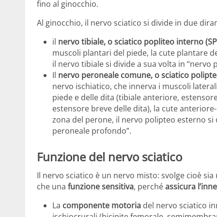
fino al ginocchio.
Al ginocchio, il nervo sciatico si divide in due dir
il
nervo tibiale, o sciatico popliteo interno (SP
muscoli plantari del piede, la cute plantare de
il nervo tibiale si divide a sua volta in “nervo
Il
nervo peroneale comune, o sciatico polipte
nervo ischiatico, che innerva i muscoli lateral
piede e delle dita (tibiale anteriore, estensor
estensore breve delle dita), la cute anteriore
zona del perone, il nervo polipteo esterno si 
peroneale profondo”.
Funzione del nervo sciatico
Il nervo sciatico è un nervo misto: svolge cioè si
che una
funzione sensitiva
, perché
assicura l’inn
La
componente motoria
del nervo sciatico in
ischiocrurali (bicipite femorale, semimembr