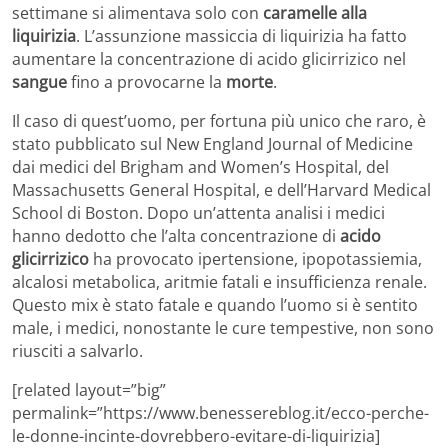
settimane si alimentava solo con
caramelle alla
liquirizia
. L’assunzione massiccia di liquirizia ha fatto
aumentare la concentrazione di acido glicirrizico nel
sangue
fino a provocarne la
morte
.
Il caso di quest’uomo, per fortuna più unico che raro, è
stato pubblicato sul New England Journal of Medicine
dai medici del Brigham and Women’s Hospital, del
Massachusetts General Hospital, e dell’Harvard Medical
School di Boston. Dopo un’attenta analisi i medici
hanno dedotto che l’alta concentrazione di
acido
glicirrizico
ha provocato ipertensione, ipopotassiemia,
alcalosi metabolica, aritmie fatali e insufficienza renale.
Questo mix è stato fatale e quando l’uomo si è sentito
male, i medici, nonostante le cure tempestive, non sono
riusciti a salvarlo.
[related layout=”big”
permalink=”https://www.benessereblog.it/ecco-perche-
le-donne-incinte-dovrebbero-evitare-di-liquirizia]