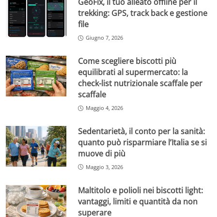
GeoFix, il tuo alleato offline per il
trekking: GPS, track back e gestione
file
Giugno 7, 2026
Come scegliere biscotti più
equilibrati al supermercato: la
check-list nutrizionale scaffale per
scaffale
Maggio 4, 2026
Sedentarietà, il conto per la sanità:
quanto può risparmiare l’Italia se si
muove di più
Maggio 3, 2026
Maltitolo e polioli nei biscotti light:
vantaggi, limiti e quantità da non
superare