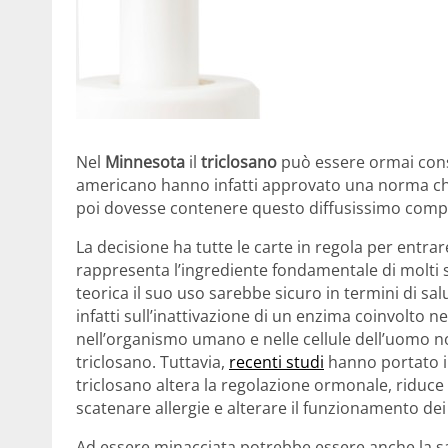
Nel
Minnesota
il
triclosano
può essere ormai consi
americano hanno infatti approvato una norma che 
poi dovesse contenere questo diffusissimo compos
La decisione ha tutte le carte in regola per entrar
rappresenta l’ingrediente fondamentale di molti sa
teorica il suo uso sarebbe sicuro in termini di sal
infatti sull’inattivazione di un enzima coinvolto ne
nell’organismo umano e nelle cellule dell’uomo n
triclosano. Tuttavia,
recenti studi
hanno portato indi
triclosano altera la regolazione ormonale, riduce i
scatenare allergie e alterare il funzionamento dei
Ad essere minacciata potrebbe essere anche la s