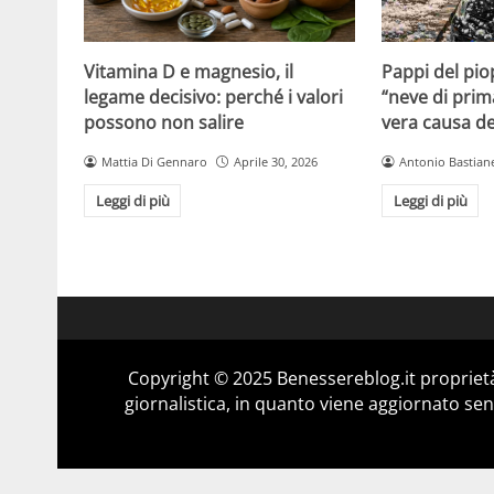
Vitamina D e magnesio, il
Pappi del pio
legame decisivo: perché i valori
“neve di prim
possono non salire
vera causa del
Mattia Di Gennaro
Aprile 30, 2026
Antonio Bastiane
Leggi di più
Leggi di più
Copyright © 2025 Benessereblog.it proprietà
giornalistica, in quanto viene aggiornato sen