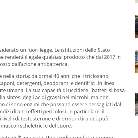
derato un fuori legge. Le istituzioni dello Stato
renderà illegale qualsiasi prodotto che dal 2017 in
to dall’azione antibatterica.
e nella storia: da ormai 40 anni che il triclosano
poni, detergenti, deodoranti e dentifrici. In linea
ute umana. La sua capacità di uccidere i batteri si basa
lla sintesi degli acidi grassi nei microbi, ma non
on ci sono enzimi che possono essere bersagliati dal
zi di altri effetti pericolosi. In particolare, il
 livelli di testosterone e di ormoni tiroidei, può
 muscoli scheletrici e del cuore.
alute dell’ambiente. Uno studio condotto proprio