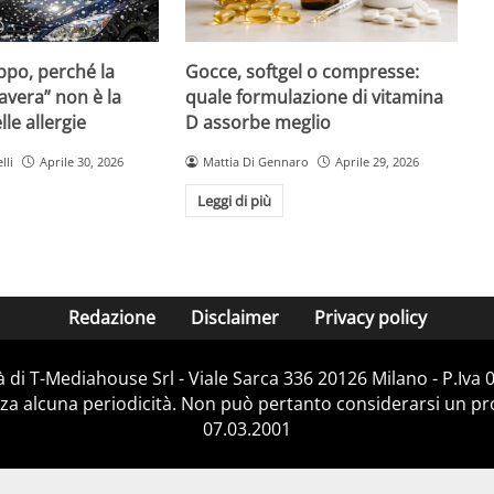
Gocce, softgel o compresse:
ppo, perché la
quale formulazione di vitamina
avera” non è la
D assorbe meglio
le allergie
Mattia Di Gennaro
Aprile 29, 2026
lli
Aprile 30, 2026
Leggi di più
Redazione
Disclaimer
Privacy policy
 di T-Mediahouse Srl - Viale Sarca 336 20126 Milano - P.Iva
za alcuna periodicità. Non può pertanto considerarsi un prod
07.03.2001