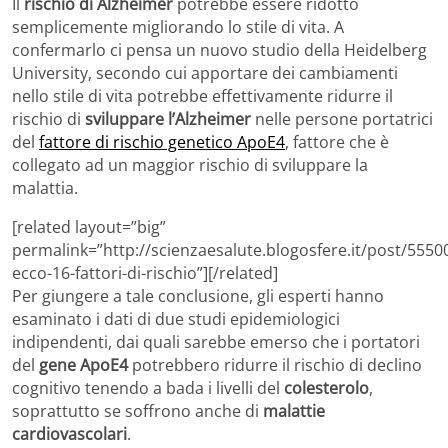
Il
rischio di Alzheimer
potrebbe essere ridotto
semplicemente migliorando lo stile di vita. A
confermarlo ci pensa un nuovo studio della Heidelberg
University, secondo cui apportare dei cambiamenti
nello stile di vita potrebbe effettivamente ridurre il
rischio di
sviluppare l’Alzheimer
nelle persone portatrici
del
fattore di rischio genetico ApoE4
, fattore che è
collegato ad un maggior rischio di sviluppare la
malattia.
[related layout=”big”
permalink=”http://scienzaesalute.blogosfere.it/post/5550
ecco-16-fattori-di-rischio”][/related]
Per giungere a tale conclusione, gli esperti hanno
esaminato i dati di due studi epidemiologici
indipendenti, dai quali sarebbe emerso che i portatori
del
gene ApoE4
potrebbero ridurre il rischio di declino
cognitivo tenendo a bada i livelli del
colesterolo
,
soprattutto se soffrono anche di
malattie
cardiovascolari
.