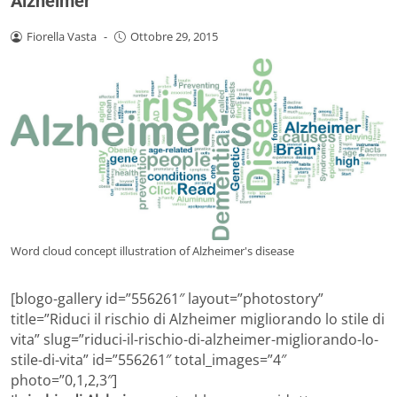
Alzheimer
Fiorella Vasta
-
Ottobre 29, 2015
Word cloud concept illustration of Alzheimer's disease
[blogo-gallery id=”556261″ layout=”photostory”
title=”Riduci il rischio di Alzheimer migliorando lo stile di
vita” slug=”riduci-il-rischio-di-alzheimer-migliorando-lo-
stile-di-vita” id=”556261″ total_images=”4″
photo=”0,1,2,3″]